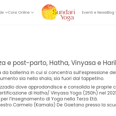
ede
Corsi Online
Eventi e News
Blog
a e post-parto, Hatha, Vinyasa e Hari
a ballerina in cui si concentra sull’espressione del
rumento sia nella shala, sia fuori dal tappetino.
zzadio dove approdondisce e consolida le proprie co
ertificazione di Hatha/ Vinyasa Yoga (250h) nel 202
per l’insegnamento di Yoga nella Terza Età.
estro Carmelo (Kamala) De Gaetano presso la scuol