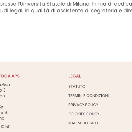
 presso l’Università Statale di Milano. Prima di ded
 legali in qualità di assistente di segreteria e dir
YOGA APS
LEGAL
ativa
STATUTO
o 3
ano
TERMINI E CONDIZIONI
PRIVACY POLICY
le
ne 9
COOKIES POLICY
ano
MAPPA DEL SITO
10150