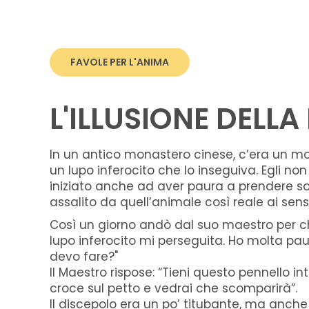
FAVOLE PER L'ANIMA
L'ILLUSIONE DELL
In un antico monastero cinese, c’era un mo
un lupo inferocito che lo inseguiva. Egli no
iniziato anche ad aver paura a prendere so
assalito da quell’animale così reale ai sensi
Così un giorno andò dal suo maestro per chi
lupo inferocito mi perseguita. Ho molta pa
devo fare?"
Il Maestro rispose: “Tieni questo pennello in
croce sul petto e vedrai che scomparirà”.
Il discepolo era un po’ titubante, ma anche