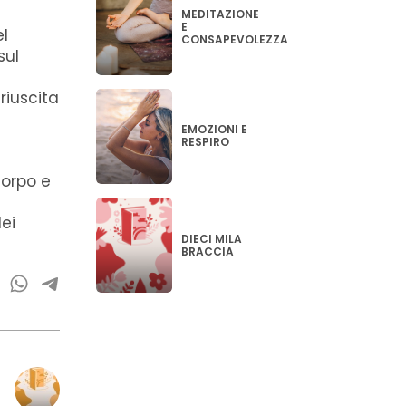
MEDITAZIONE
E
el
CONSAPEVOLEZZA
sul
riuscita
EMOZIONI E
è
RESPIRO
 corpo e
dei
DIECI MILA
BRACCIA