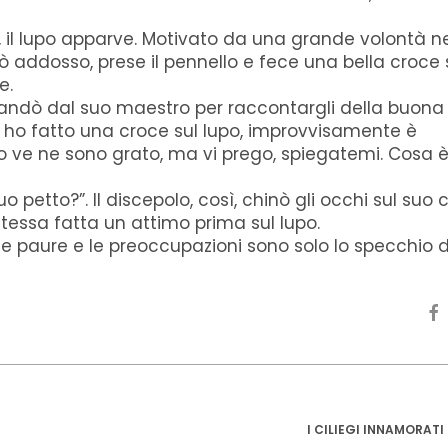
, il lupo apparve. Motivato da una grande volontà n
tò addosso, prese il pennello e fece una bella croce 
e.
andò dal suo maestro per raccontargli della buona 
 ho fatto una croce sul lupo, improvvisamente è
o ve ne sono grato, ma vi prego, spiegatemi. Cosa 
tuo petto?”. Il discepolo, così, chinò gli occhi sul suo
stessa fatta un attimo prima sul lupo.
 le paure e le preoccupazioni sono solo lo specchio 
I CILIEGI INNAMORATI