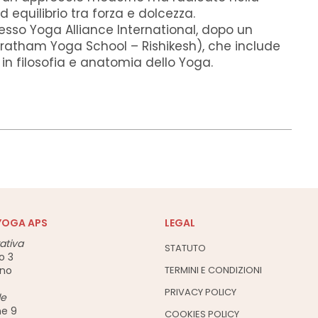
d equilibrio tra forza e dolcezza.
esso Yoga Alliance International, dopo un
(Pratham Yoga School – Rishikesh), che include
in filosofia e anatomia dello Yoga.
YOGA APS
LEGAL
ativa
STATUTO
o 3
ano
TERMINI E CONDIZIONI
PRIVACY POLICY
le
ne 9
COOKIES POLICY